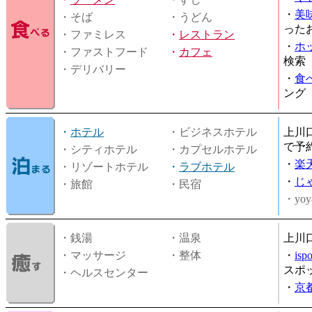
・
美
・そば
・うどん
った
・ファミレス
・
レストラン
・
ホ
・ファストフード
・
カフェ
検索
・デリバリー
・
食
ング
・
ホテル
・ビジネスホテル
上川
で予
・シティホテル
・カプセルホテル
・
楽
・リゾートホテル
・
ラブホテル
・
じ
・旅館
・民宿
・yoy
・銭湯
・温泉
上川
・マッサージ
・整体
・
is
スポ
・ヘルスセンター
・
京