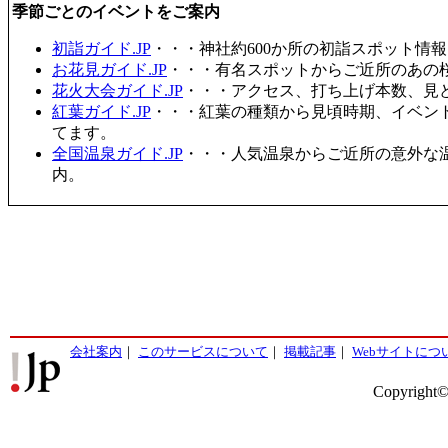
季節ごとのイベントをご案内
初詣ガイド.JP
・・・神社約600か所の初詣スポット情
お花見ガイド.JP
・・・有名スポットからご近所のあの桜
花火大会ガイド.JP
・・・アクセス、打ち上げ本数、見
紅葉ガイド.JP
・・・紅葉の種類から見頃時期、イベン
てます。
全国温泉ガイド.JP
・・・人気温泉からご近所の意外な
内。
会社案内
｜
このサービスについて
｜
掲載記事
｜
Webサイトにつ
Copyright©2