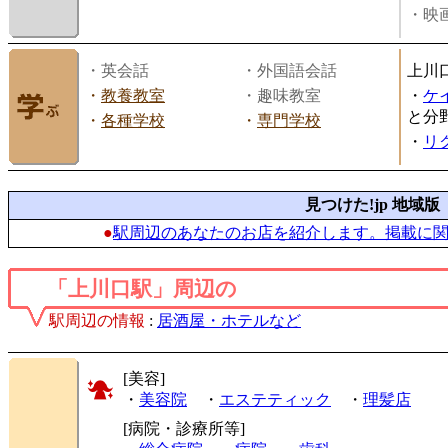
・映画
・英会話
・外国語会話
上川
・
教養教室
・趣味教室
・
ケ
と分
・
各種学校
・
専門学校
・
リ
見つけた!jp 地域版
●
駅周辺のあなたのお店を紹介します。掲載に
「上川口駅」周辺の
駅周辺の情報
:
居酒屋・ホテルなど
[美容]
・
美容院
・
エステティック
・
理髪店
[病院・診療所等]