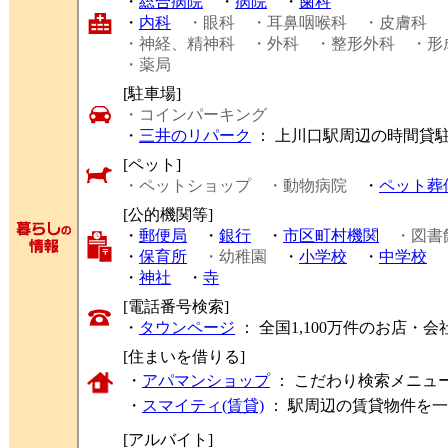
・
総合病院
・
病院
・
歯科
・
内科
・眼科
・耳鼻咽喉科
・皮膚科
・神経、精神科
・外科
・整形外科
・形
・薬局
[駐車場]
・コインパーキング
・
三井のリパーク
： 上川口駅周辺の時間貸
[ペット]
・ペットショップ
・動物病院
・
ペット葬
[公的機関等]
・
郵便局
・
銀行
・
市区町村機関
・図書
・
保育所
・幼稚園
・
小学校
・
中学校
・
神社
・
寺
[電話番号検索]
・
タウンページ
： 全国1,100万件のお店
[住まいを借りる]
・
アパマンショップ
： こだわり検索メニュ
・
スマイティ(賃貸)
： 駅周辺の賃貸物件を
[アルバイト]