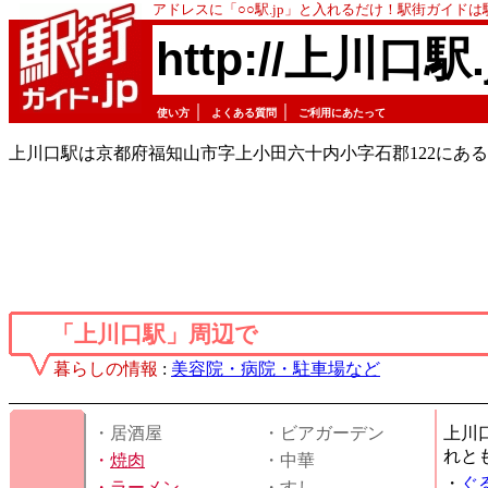
アドレスに「○○駅.jp」と入れるだけ！駅街ガイド
http://上川口駅.
｜
｜
使い方
よくある質問
ご利用にあたって
上川口駅は京都府福知山市字上小田六十内小字石郡122にある
「上川口駅」周辺で
暮らしの情報
:
美容院・病院・駐車場など
・居酒屋
・ビアガーデン
上川
れと
・
焼肉
・中華
・
ぐ
・
ラーメン
・すし