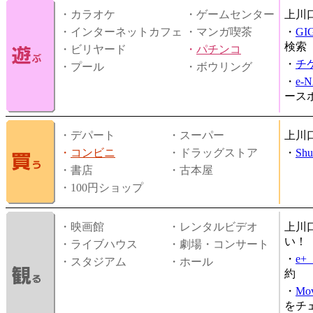
・カラオケ
・ゲームセンター
上川
・インターネットカフェ
・マンガ喫茶
・
GI
検索
・ビリヤード
・
パチンコ
・
チ
・プール
・ボウリング
・
e-
ース
・デパート
・スーパー
上川
・
コンビニ
・ドラッグストア
・
Shu
・書店
・古本屋
・100円ショップ
・映画館
・レンタルビデオ
上川
い！
・ライブハウス
・劇場・コンサート
・
e
・スタジアム
・ホール
約
・
Mov
をチ